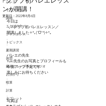
Fクラブ初バレエレッス
バレエ
ンが開講！
そろタッチ
更新日：
2022年8月6日
講師
今日は
ことばの力
＼ Fクラブ初バレエレッスン／
開講しました✧*｡(ˊᗜˋ*)✧*｡
ジャズダンス
.
トピックス
.
.
夏期講習
バレエの先生
休憩
Yuki先生のお写真とプロフィールも
藤川ミュージカルスタジオ
今後アップ予定です
楽しみにお待ちください
お預かり
.
暗算
.
.
計算
.
タブレット
写真は