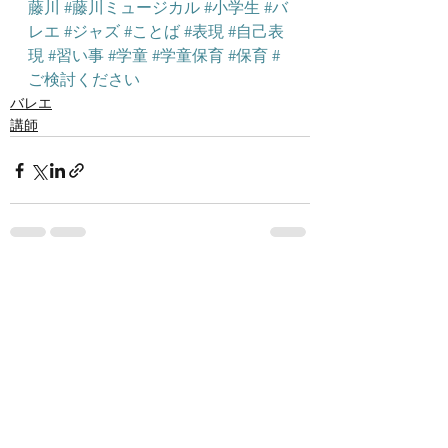
藤川
#藤川ミュージカル
#小学生
#バ
レエ
#ジャズ
#ことば
#表現
#自己表
現
#習い事
#学童
#学童保育
#保育
#
ご検討ください
バレエ
講師
すべて表示
最新記事