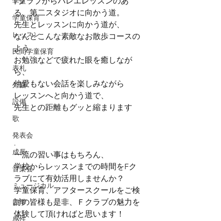
Fクラブからバレエレッスンのあ
学童
る、第二スタジオに向かう道。
学童保育
先生とレッスンに向かう道が、
レッスン
なんとこんな素敵なお散歩コースの
よう
民間学童保育
お勉強などで疲れた眼を癒しなが
表札
ら、
他愛もない会話を楽しみながら
外観
レッスンへと向かう道で、
設備
先生との距離もグッと縮まります
歌
.
.
発表会
.
成長
一流の習い事はもちろん、
学校からレッスンまでの時間をFク
音楽会
ラブにて有効活用しませんか？
ミュージカル
学童保育、アフタースクールをご検
討の皆様も是非、Ｆクラブの魅力を
四季
体験して頂ければと思います！
感性