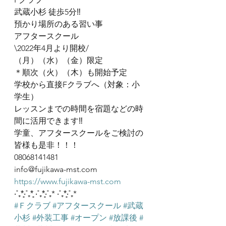
武蔵小杉 徒歩5分‼︎
預かり場所のある習い事
アフタースクール
\2022年4月より開校/
（月）（水）（金）限定　
＊順次（火）（木）も開始予定
学校から直接Fクラブへ（対象：小
学生）
レッスンまでの時間を宿題などの時
間に活用できます‼︎
学童、アフタースクールをご検討の
皆様も是非！！！
08068141481
info@fujikawa-mst.com
https://www.fujikawa-mst.com
‧˚₊*̥‧˚₊*̥ ‧˚₊*̥‧˚₊* ‧˚₊*̥‧˚₊*
#Ｆクラブ
#アフタースクール
#武蔵
小杉
#外装工事
#オープン
#放課後
#