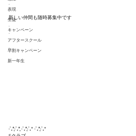
.
表現
.
新しい仲間も随時募集中です
生徒
.
キャンペーン
.
.
アフタースクール
.
早割キャンペーン
新一年生
‧˚₊*̥‧˚₊*̥ ‧˚₊*̥‧˚₊* ‧˚₊*̥‧˚₊*
Fクラブ