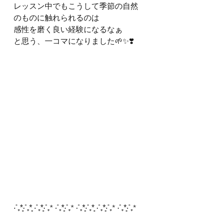
レッスン中でもこうして季節の自然
のものに触れられるのは
感性を磨く良い経験になるなぁ
と思う、一コマになりました🌱✨❣️
‧˚₊*̥‧˚₊*̥ ‧˚₊*̥‧˚₊* ‧˚₊*̥‧˚₊* ‧˚₊*̥‧˚₊*̥ ‧˚₊*̥‧˚₊* ‧˚₊*̥‧˚₊*