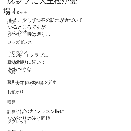
Fクラブに大王松が登
バレエ
場！
そろタッチ
もう、少しずつ春の訪れが近づいて
講師
いるところですが
ことばの力
少〜し、時は遡り…
ジャズダンス
トピックス
この冬、Fクラブに
夏期講習
いがぐりに続いて
おお〜きな
休憩
藤川ミュージカルスタジオ
＼  大王松が登場‼︎ ／
お預かり
暗算
“ことばの力”レッスン時に、
計算
いがぐりの時と同様、
タブレット