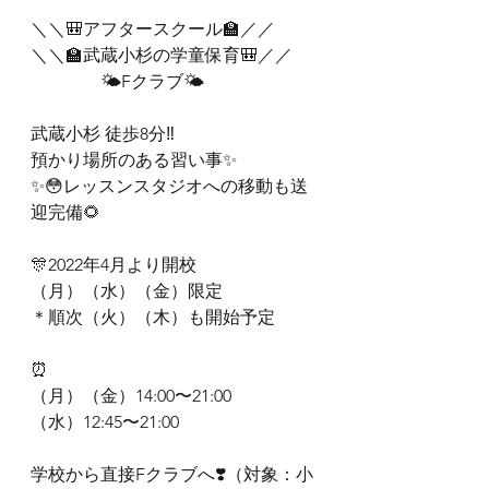
＼＼🎒アフタースクール🏫／／
＼＼🏫武蔵小杉の学童保育🎒／／
　　　　🌤Fクラブ🌤
武蔵小杉 徒歩8分‼︎
預かり場所のある習い事✨
✨😳レッスンスタジオへの移動も送
迎完備🌻
🎊2022年4月より開校
（月）（水）（金）限定　
＊順次（火）（木）も開始予定
⏰
（月）（金）14:00〜21:00
（水）12:45〜21:00
学校から直接Fクラブへ❣️（対象：小