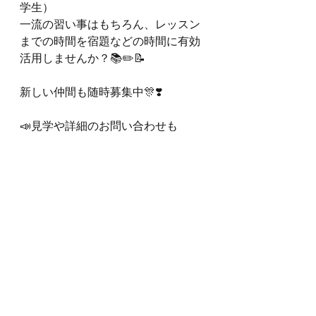
学生）
一流の習い事はもちろん、レッスン
までの時間を宿題などの時間に有効
活用しませんか？📚✏️📝
新しい仲間も随時募集中🎊❣️
📣見学や詳細のお問い合わせも
随時募集中です🙌🏻
📣お問い合わせは下記連絡先へ
もしくはDMまでご連絡ください😊
🎶
学童保育、アフタースクールをご検
討の皆様も是非、Ｆクラブの魅力を
体験して頂ければと思います＊
08068141481
info@fujikawa-club.com