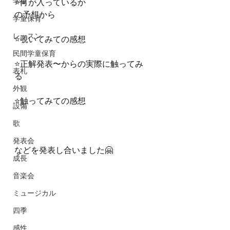
学童
⭐️何が入っているか
の予想から
学童保育
レッスン
⭐️覗いてみての感想
民間学童保育
⭐️正解発表〜からの実際に触ってみ
表札
る
外観
⭐️触ってみての感想
設備
歌
発表会
などを発表し合いました🤗
成長
音楽会
ミュージカル
四季
感性