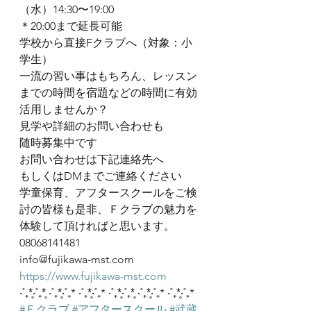
（水）14:30〜19:00
＊20:00まで延長可能
学校から直接Fクラブへ（対象：小
学生）
一流の習い事はもちろん、レッスン
までの時間を宿題などの時間に有効
活用しませんか？
見学や詳細のお問い合わせも
随時募集中です
お問い合わせは下記連絡先へ
もしくはDMまでご連絡ください
学童保育、アフタースクールをご検
討の皆様も是非、Ｆクラブの魅力を
体験して頂ければと思います。
08068141481
info@fujikawa-mst.com
https://www.fujikawa-mst.com
‧˚₊*̥‧˚₊*̥ ‧˚₊*̥‧˚₊* ‧˚₊*̥‧˚₊* ‧˚₊*̥‧˚₊*̥ ‧˚₊*̥‧˚₊* ‧˚₊*̥‧˚₊*
#Ｆクラブ
#アフタースクール
#武蔵