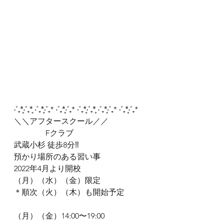
‧˚₊*̥‧˚₊*̥ ‧˚₊*̥‧˚₊* ‧˚₊*̥‧˚₊* ‧˚₊*̥‧˚₊*̥ ‧˚₊*̥‧˚₊* ‧˚₊*̥‧˚₊*
＼＼アフタースクール／／
　　　　Fクラブ
武蔵小杉 徒歩8分‼︎
預かり場所のある習い事
2022年4月より開校
（月）（水）（金）限定　
＊順次（火）（木）も開始予定
（月）（金）14:00〜19:00