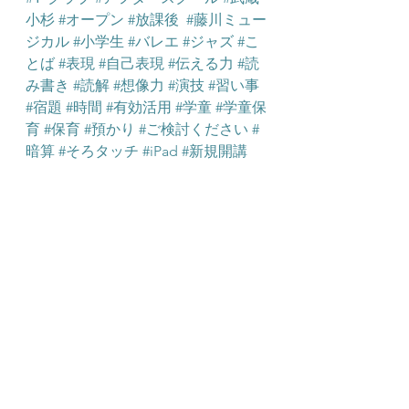
小杉
#オープン
#放課後
#藤川ミュー
ジカル
#小学生
#バレエ
#ジャズ
#こ
とば
#表現
#自己表現
#伝える力
#読
み書き
#読解
#想像力
#演技
#習い事
#宿題
#時間
#有効活用
#学童
#学童保
育
#保育
#預かり
#ご検討ください
#
暗算
#そろタッチ
#iPad
#新規開講
学童
学童保育
民間学童保育