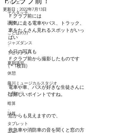
Ｆクラブ前！
バレエ
更新日：
2022年7月13日
そろタッチ
Ｆクラブ前には
講師
元気に走る電車やバス、トラック、
車をたくさん見れるスポットがいっ
ことばの力
ぱい
ジャズダンス
.
今日の写真も
トピックス
Ｆクラブ前から撮影したものです
夏期講習
(＊1枚目)
.
休憩
.
藤川ミュージカルスタジオ
電車や車、バスが好きな生徒さんに
お預かり
は嬉しいポイントですね。
.
暗算
.
計算
窓からも見えますので、
.
タブレット
救急車や消防車の音を聞くと窓の方