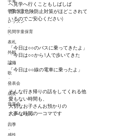
学童
へ見学へ行くこともしばしば
学童保育
(窓には危険防止対策がほどこされて
いるのでご安心ください)
レッスン
.
民間学童保育
.
.
表札
「今日は○○のバスに乗ってきたよ」
外観
「今日は○○から1人で歩いてきた
よ」
設備
「今日は○○線の電車に乗ったよ」
歌
.
発表会
.
そんな行き帰りの話をしてくれる他
成長
愛もない時間も、
音楽会
大切なお子さんお預かりの
大事な時間の一コマです
ミュージカル
.
四季
.
感性
.