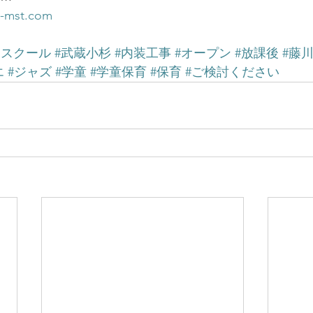
a-mst.com
ースクール
#武蔵小杉
#内装工事
#オープン
#放課後
#藤
エ
#ジャズ
#学童
#学童保育
#保育
#ご検討ください