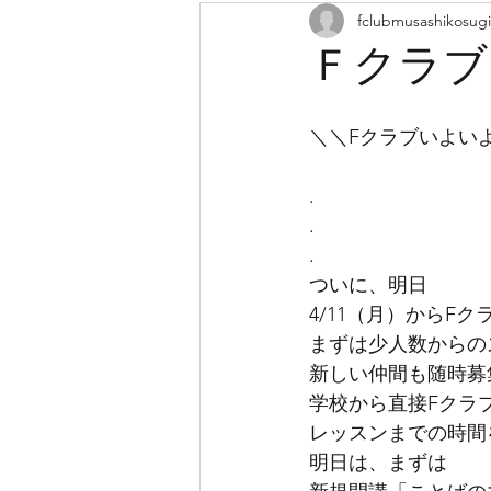
fclubmusashikosugi
夏期講習
休憩
藤川
Ｆクラブ
学童
学童保育
レッ
＼＼Fクラブいよい
.
成長
音楽会
ミュー
.
.
ついに、明日
4/11（月）からFク
まずは少人数からの
新しい仲間も随時募
学校から直接Fクラ
レッスンまでの時間
明日は、まずは