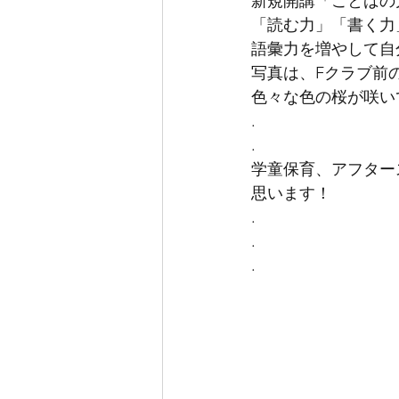
新規開講「ことばの力
「読む力」「書く力
語彙力を増やして自
写真は、Fクラブ前
色々な色の桜が咲い
.
.
学童保育、アフター
思います！
.
.
.