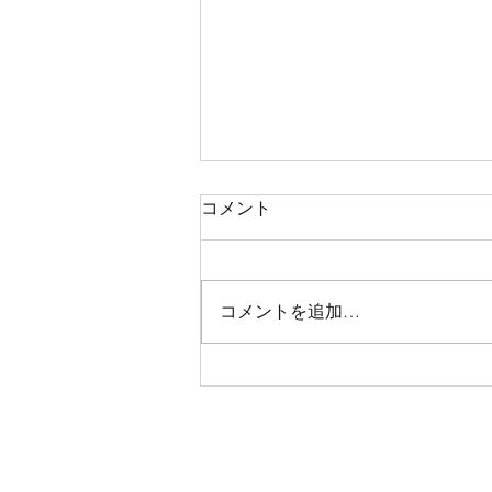
コメント
コメントを追加…
7月ラスト‼️‼️【言葉のチカ
ラ】