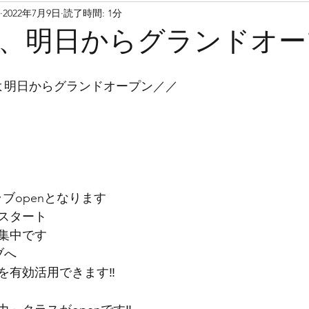
2022年7月9日
読了時間: 1分
ミュージカルスタジオ
お預かり
暗算
計算
、明日からグランドオー
スン
民間学童保育
表札
外観
設備
よ明日からグランドオープン／／
ジカル
四季
感性
表現
生徒
キャ
ラブopenとなります
スタート
集中です
ブへ
を有効活用できます‼︎