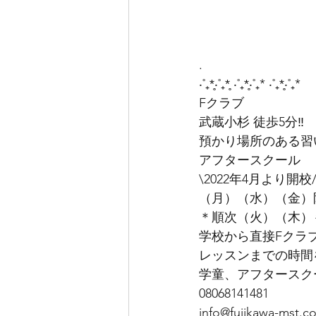
.
‧˚₊*̥‧˚₊*̥ ‧˚₊*̥‧˚₊* ‧˚₊*̥‧˚₊*
Fクラブ
武蔵小杉 徒歩5分‼︎
預かり場所のある習
アフタースクール
\2022年4月より開校
（月）（水）（金）
＊順次（火）（木）
学校から直接Fクラ
レッスンまでの時間
学童、アフタースク
08068141481
info@fujikawa-mst.c