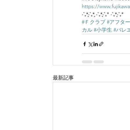
https://www.fujikaw
‧˚₊*̥‧˚₊*̥ ‧˚₊*̥‧˚₊* ‧˚₊*̥‧˚₊*
#Ｆクラブ
#アフタ
カル
#小学生
#バレ
最新記事