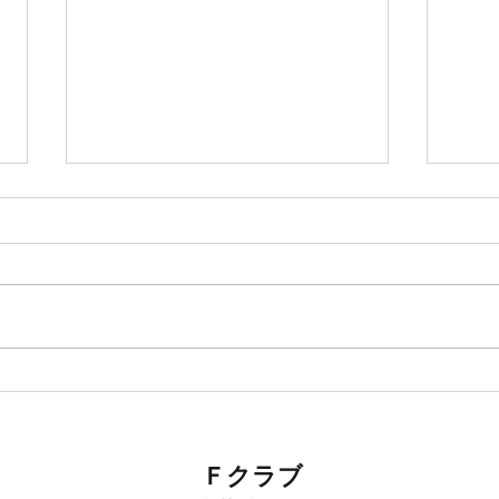
頑張
7月から、新しい課題へ⭐️
Ｆクラブ