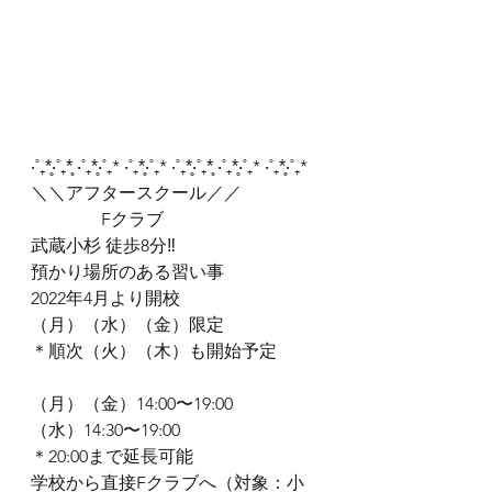
‧˚₊*̥‧˚₊*̥ ‧˚₊*̥‧˚₊* ‧˚₊*̥‧˚₊* ‧˚₊*̥‧˚₊*̥ ‧˚₊*̥‧˚₊* ‧˚₊*̥‧˚₊*
＼＼アフタースクール／／
　　　　Fクラブ
武蔵小杉 徒歩8分‼︎
預かり場所のある習い事
2022年4月より開校
（月）（水）（金）限定　
＊順次（火）（木）も開始予定
（月）（金）14:00〜19:00
（水）14:30〜19:00
＊20:00まで延長可能
学校から直接Fクラブへ（対象：小