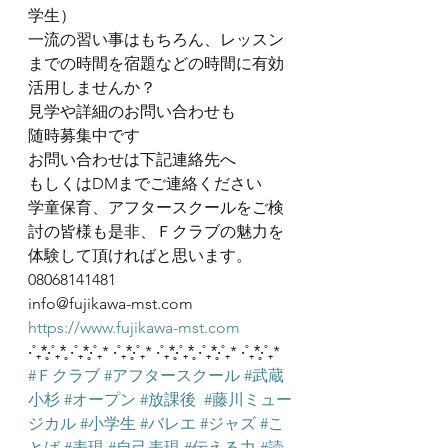
学生）
一流の習い事はもちろん、レッスン
までの時間を宿題などの時間に有効
活用しませんか？
見学や詳細のお問い合わせも
随時募集中です
お問い合わせは下記連絡先へ
もしくはDMまでご連絡ください
学童保育、アフタースクールをご検
討の皆様も是非、Ｆクラブの魅力を
体験して頂ければと思います。
08068141481
info@fujikawa-mst.com
https://www.fujikawa-mst.com
‧˚₊*̥‧˚₊*̥ ‧˚₊*̥‧˚₊* ‧˚₊*̥‧˚₊* ‧˚₊*̥‧˚₊*̥ ‧˚₊*̥‧˚₊* ‧˚₊*̥‧˚₊*
#Ｆクラブ
#アフタースクール
#武蔵
小杉
#オープン
#放課後
#藤川ミュー
ジカル
#小学生
#バレエ
#ジャズ
#こ
とば
#表現
#自己表現
#伝える力
#読