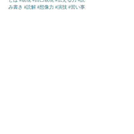
み書き
#読解
#想像力
#演技
#習い事
#宿題
#時間
#有効活用
#学童
#学童保
育
#保育
#預かり
#ご検討ください
#
リニューアル
#そろタッチ
#iPad
#新
規開講
#new
ことばの力
お預かり
学童
すべて表示
最新記事