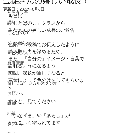
生徒さんの嬉しい成長！
バレエ
更新日：
2022年8月6日
そろタッチ
今日は
講師
「ことばの力」クラスから
生徒さんの嬉しい成長のご報告
ことばの力
.
ジャズダンス
色鉛筆の投稿でお伝えしたように
読み取り力を深めるため、
トピックス
また、「自分の」イメージ・言葉で
夏期講習
語れるようになるよう
毎回、課題が新しくなると
休憩
言葉によって色分けをしてもらいま
藤川ミュージカルスタジオ
す
お預かり
.
すると、見てください
暗算
.
計算
「いなずま」や「あらし」が…
かっこよく塗られてます
タブレット
.