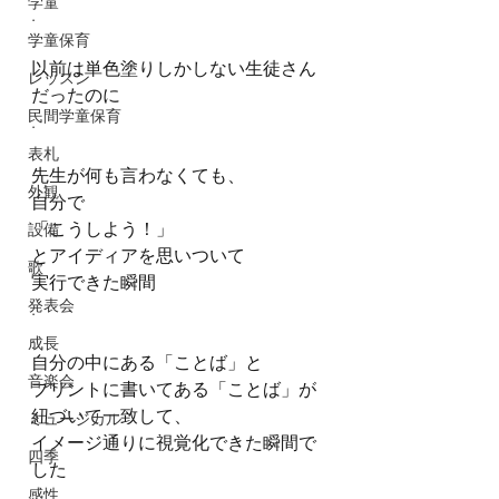
学童
.
学童保育
.
以前は単色塗りしかしない生徒さん
レッスン
だったのに
民間学童保育
.
.
表札
先生が何も言わなくても、
外観
自分で
「こうしよう！」
設備
とアイディアを思いついて
歌
実行できた瞬間
発表会
.
.
成長
自分の中にある「ことば」と
音楽会
プリントに書いてある「ことば」が
紐づいて一致して、
ミュージカル
イメージ通りに視覚化できた瞬間で
四季
した
感性
.