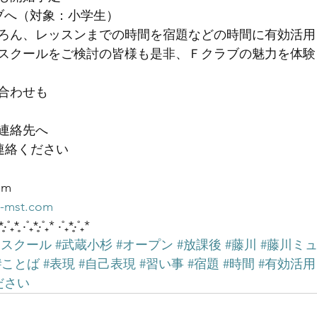
ブへ（対象：小学生）
ろん、レッスンまでの時間を宿題などの時間に有効活用
スクールをご検討の皆様も是非、Ｆクラブの魅力を体験
合わせも
連絡先へ
連絡ください
om
a-mst.com
*̥‧˚₊*̥ ‧˚₊*̥‧˚₊* ‧˚₊*̥‧˚₊*
ースクール
#武蔵小杉
#オープン
#放課後
#藤川
#藤川ミ
#ことば
#表現
#自己表現
#習い事
#宿題
#時間
#有効活用
ださい