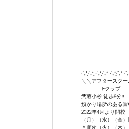
‧˚₊*̥‧˚₊*̥ ‧˚₊*̥‧˚₊* ‧˚₊*̥‧˚₊* ‧˚₊
＼＼アフタースクー
　　　　Fクラブ
武蔵小杉 徒歩8分‼︎
預かり場所のある習
2022年4月より開校
（月）（水）（金）
＊順次（火）（木）