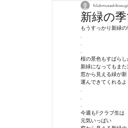
fclubmusashikosugi
夏期講習
休憩
藤川
新緑の季
もうすっかり新緑の
学童
学童保育
レッ
.
.
.
成長
音楽会
ミュー
桜の景色もすばらし
新緑になってもまた
窓から見える緑が新
運んできてくれるよ
.
.
.
今週もFクラブ生は
元気いっぱい