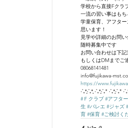
学校から直接Fクラ
一流の習い事はもち
学童保育、アフター
思います！
見学や詳細のお問い
随時募集中です
お問い合わせは下記
もしくはDMまでご
08068141481
info@fujikawa-mst.c
https://www.fujikaw
‧˚₊*̥‧˚₊*̥ ‧˚₊*̥‧˚₊* ‧˚₊*̥‧˚₊* ‧˚₊
#Ｆクラブ
#アフタ
生
#バレエ
#ジャズ
育
#保育
#ご検討く