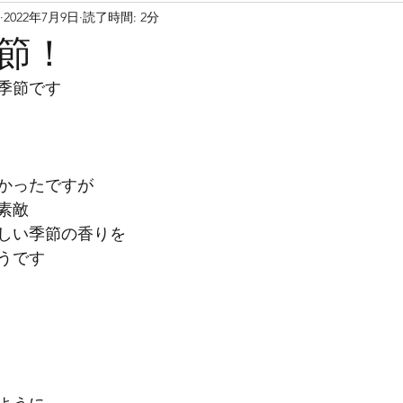
2022年7月9日
読了時間: 2分
ミュージカルスタジオ
お預かり
暗算
計算
節！
季節です
スン
民間学童保育
表札
外観
設備
ジカル
四季
感性
表現
生徒
キャ
かったですが
素敵
しい季節の香りを
うです