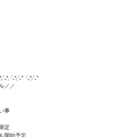
*̥‧˚₊*̥ ‧˚₊*̥‧˚₊* ‧˚₊*̥‧˚₊*
ル／／
い事
限定　
も開始予定