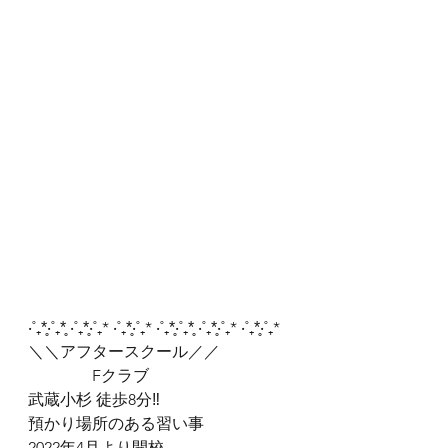
‧˚₊*̥‧˚₊*̥ ‧˚₊*̥‧˚₊* ‧˚₊*̥‧˚₊* ‧˚₊*̥‧˚₊*̥ ‧˚₊*̥‧˚₊* ‧˚₊*̥‧˚₊*
＼＼アフタースクール／／
　　　　Fクラブ
武蔵小杉 徒歩8分‼︎
預かり場所のある習い事
2022年4月より開校