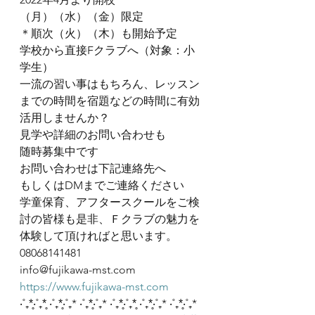
（月）（水）（金）限定　
＊順次（火）（木）も開始予定
学校から直接Fクラブへ（対象：小
学生）
一流の習い事はもちろん、レッスン
までの時間を宿題などの時間に有効
活用しませんか？
見学や詳細のお問い合わせも
随時募集中です
お問い合わせは下記連絡先へ
もしくはDMまでご連絡ください
学童保育、アフタースクールをご検
討の皆様も是非、Ｆクラブの魅力を
体験して頂ければと思います。
08068141481
info@fujikawa-mst.com
https://www.fujikawa-mst.com
‧˚₊*̥‧˚₊*̥ ‧˚₊*̥‧˚₊* ‧˚₊*̥‧˚₊* ‧˚₊*̥‧˚₊*̥ ‧˚₊*̥‧˚₊* ‧˚₊*̥‧˚₊*