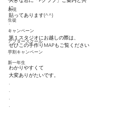
大きな窓に「Fクラブ」ご案内と共
に
表現
貼ってあります(^^)
生徒
.
.
キャンペーン
第１スタジオにお越しの際は、
アフタースクール
ぜひこの手作りMAPもご覧ください
早割キャンペーン
.
.
新一年生
わかりやすくて
大変ありがたいです。
.
.
.
.