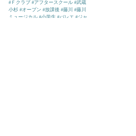
#Ｆクラブ
#アフタースクール
#武蔵
小杉
#オープン
#放課後
#藤川
#藤川
ミュージカル
#小学生
#バレエ
#ジャ
ズ
#ことば
#表現
#自己表現
#習い事
#宿題
#時間
#有効活用
#学童
#学童保
育
#保育
#ご検討ください
#ミュージ
カル
#外装工事
#外観
#リニューアル
学童
学童保育
民間学童保育
すべて表示
最新記事