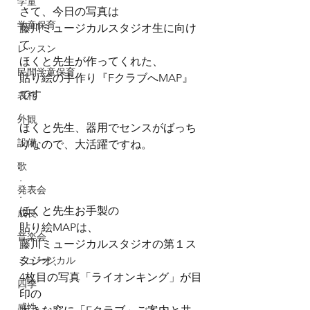
学童
さて、今日の写真は
学童保育
藤川ミュージカルスタジオ生に向け
て
レッスン
ほくと先生が作ってくれた、
民間学童保育
貼り絵の手作り『FクラブへMAP』
です
表札
.
外観
ほくと先生、器用でセンスがばっち
設備
りなので、大活躍ですね。
.
歌
.
発表会
.
ほくと先生お手製の
成長
貼り絵MAPは、
音楽会
藤川ミュージカルスタジオの第１ス
ミュージカル
タジオ、
4枚目の写真「ライオンキング」が目
四季
印の
感性