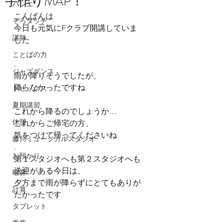
手作りMAP！
バレエ
こんばんは
そろタッチ
今日も元気にFクラブ開講していま
講師
した
.
ことばの力
.
ジャズダンス
雨が降りそうでしたが、
降らなかったですね
トピックス
.
夏期講習
これから降るのでしょうか…
休憩
これからご帰宅の方、
気をつけて帰ってくださいね
藤川ミュージカルスタジオ
.
お預かり
第１スタジオへも第２スタジオへも
送迎がある今日は、
暗算
夕方まで雨が降らずにとてもありが
計算
たかったです
タブレット
.
.