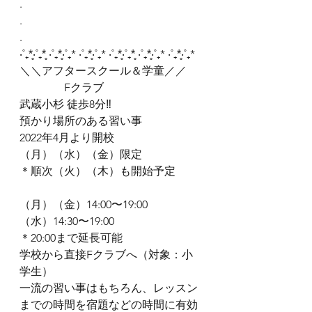
.
.
.
‧˚₊*̥‧˚₊*̥ ‧˚₊*̥‧˚₊* ‧˚₊*̥‧˚₊* ‧˚₊*̥‧˚₊*̥ ‧˚₊*̥‧˚₊* ‧˚₊*̥‧˚₊*
＼＼アフタースクール＆学童／／
　　　　Fクラブ
武蔵小杉 徒歩8分‼︎
預かり場所のある習い事
2022年4月より開校
（月）（水）（金）限定　
＊順次（火）（木）も開始予定
（月）（金）14:00〜19:00
（水）14:30〜19:00
＊20:00まで延長可能
学校から直接Fクラブへ（対象：小
学生）
一流の習い事はもちろん、レッスン
までの時間を宿題などの時間に有効