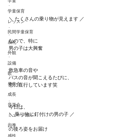
学童
.
学童保育
.
＼ たくさんの乗り物が見えます ／
レッスン
.
民間学童保育
.
なので、特に
表札
男の子は大興奮
外観
. 
.
設備
救急車の音や
歌
バスの音が聞こえるたびに、
発表会
窓に直行しています笑
.
成長
.
音楽会
今日は、
＼ 乗り物に釘付けの男の子 ／
ミュージカル
.
四季
の後ろ姿をお届け
感性
.