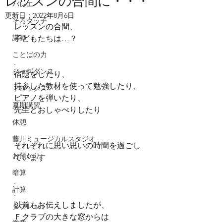
レッスンの合間に・・・
バレエ
更新日：
2022年8月6日
そろタッチ
レッスンの合間、
講師
子どもたちは…？
.
ことばの力
.
ジャズダンス
宿題をしたり、
持参した教材を使って勉強したり、
トピックス
ピアノを弾いたり、
夏期講習
先生とおしゃべりしたり
.
休憩
.
藤川ミュージカルスタジオ
それぞれに思い思いの時間を過ごし
お預かり
ています
.
暗算
.
計算
.
以前もお伝えしましたが、
タブレット
Ｆクラブの大きな窓からは