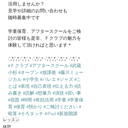
活用しませんか？
見学や詳細のお問い合わせも
随時募集中です
学童保育、アフタースクールをご検
討の皆様も是非、Ｆクラブの魅力を
体験して頂ければと思います＊
‧˚₊*̥‧˚₊*̥ ‧˚₊*̥‧˚₊* ‧˚₊*̥‧˚₊* ‧˚₊*̥‧˚₊*̥ ‧˚₊*̥‧˚₊* ‧˚₊*̥‧˚₊*
#Ｆクラブ
#アフタースクール
#武蔵
小杉
#オープン
#放課後
#藤川ミュー
ジカル
#小学生
#バレエ
#ジャズ
#こ
とば
#表現
#自己表現
#伝える力
#読
み書き
#読解
#想像力
#演技
#習い事
#宿題
#時間
#有効活用
#学童
#学童保
育
#保育
#預かり
#ご検討ください
#
暗算
#そろタッチ
#iPad
#新規開講
レッスン
休憩