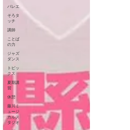
バレエ
そろタ
ッチ
講師
ことば
の力
ジャズ
ダンス
トピッ
クス
夏期講
習
休憩
藤川ミ
ュージ
カルス
タジオ