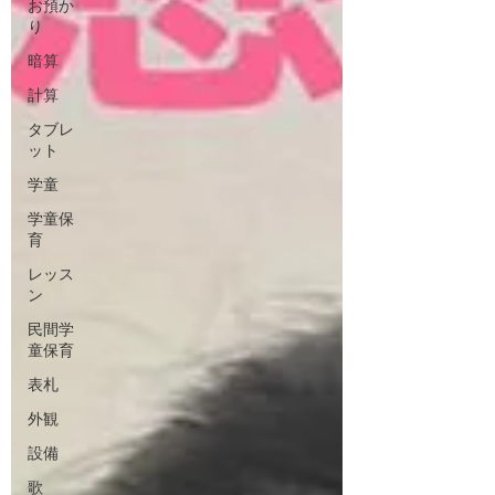
お預か
り
暗算
計算
タブレ
ット
学童
学童保
育
レッス
ン
民間学
童保育
表札
外観
設備
歌