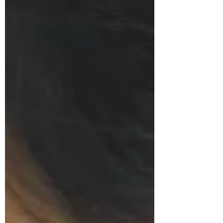
ーン
新一年
生