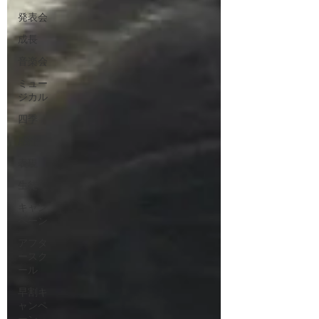
発表会
成長
音楽会
ミュー
ジカル
四季
感性
表現
生徒
キャン
ペーン
アフタ
ースク
ール
早割キ
ャンペ