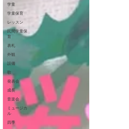
学童
学童保育
レッスン
民間学童保
育
表札
外観
設備
歌
発表会
成長
音楽会
ミュージカ
ル
四季