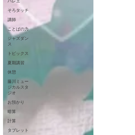
バレエ
そろタッチ
講師
ことばの力
ジャズダン
ス
トピックス
夏期講習
休憩
藤川ミュー
ジカルスタ
ジオ
お預かり
暗算
計算
タブレット