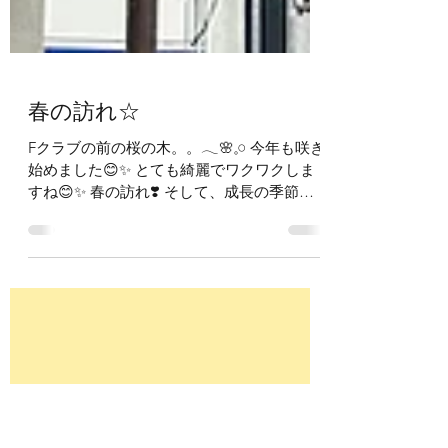
春の訪れ☆
Fクラブの前の桜の木。。𓂃🌸𓈒𓏸 今年も咲き
始めました😊✨ とても綺麗でワクワクしま
すね😊✨ 春の訪れ❣️ そして、成長の季節🌸
毎日が楽しみです𓂃🌸𓈒𓏸 ‧˚₊*̥‧˚₊*̥ ‧˚₊*̥‧˚₊* ‧˚₊*̥‧˚₊*
‧˚₊*̥‧˚₊*̥...