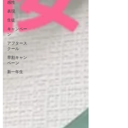
感性
表現
生徒
キャンペー
ン
アフタース
クール
早割キャン
ペーン
新一年生